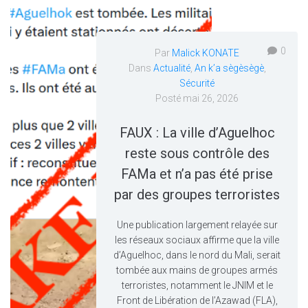
0
Par
Malick KONATE
Dans
Actualité
,
An k’a sègèsègè
,
Sécurité
Posté
mai 26, 2026
FAUX : La ville d’Aguelhoc
reste sous contrôle des
FAMa et n’a pas été prise
par des groupes terroristes
Une publication largement relayée sur
les réseaux sociaux affirme que la ville
d’Aguelhoc, dans le nord du Mali, serait
tombée aux mains de groupes armés
terroristes, notamment le JNIM et le
Front de Libération de l’Azawad (FLA),