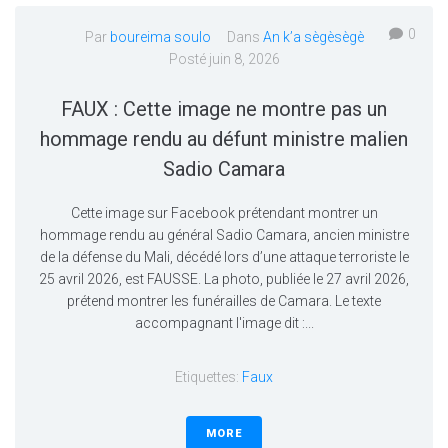
0
Par
boureima soulo
Dans
An k’a sègèsègè
Posté
juin 8, 2026
FAUX : Cette image ne montre pas un
hommage rendu au défunt ministre malien
Sadio Camara
Cette image sur Facebook prétendant montrer un
hommage rendu au général Sadio Camara, ancien ministre
de la défense du Mali, décédé lors d’une attaque terroriste le
25 avril 2026, est FAUSSE. La photo, publiée le 27 avril 2026,
prétend montrer les funérailles de Camara. Le texte
accompagnant l'image dit :...
Etiquettes:
Faux
MORE