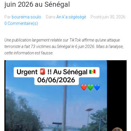
juin 2026 au Sénégal
Par
boureima soulo
Dans
An k’a sègèsègè
Posté
juin 30, 2026
0 Commentaire(s)
Une publication largement relatée sur TikTok affirme qu’une attaque
terroriste a fait 73 victimes au Sénégal le 6 juin 2026. Mais à l’analyse,
cette information est fausse.