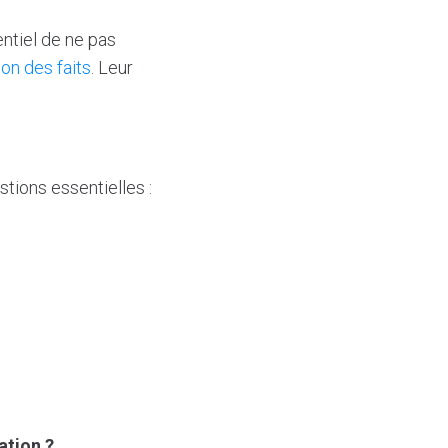
ntiel de ne pas
ion des faits
. Leur
tions essentielles :
ation ?