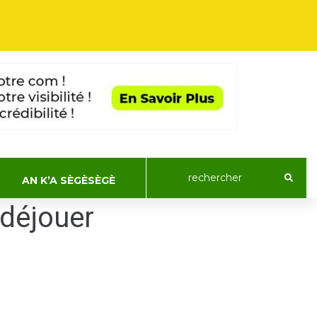
AN K’A SÈGÈSÈGÈ
 déjouer