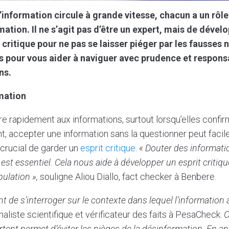
information circule à grande vitesse, chacun a un rôle 
ation. Il ne s’agit pas d’être un expert, mais de dével
 critique pour ne pas se laisser piéger par les fausses n
s pour vous aider à naviguer avec prudence et responsa
ns.
rmation
ire rapidement aux informations, surtout lorsqu’elles confi
nt, accepter une information sans la questionner peut faci
c crucial de garder un
esprit critique
.
« Douter des informat
est essentiel. Cela nous aide à développer un esprit critique
ulation »,
souligne Aliou Diallo, fact checker à Benbere.
nt de s’interroger sur le contexte dans lequel l’information 
aliste scientifique et vérificateur des faits à PesaCheck.
C
rtent permet d’éviter les pièges de la désinformation. En ana