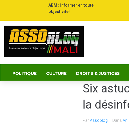
ABM : Informer en toute
objectivité!
POLITIQUE
CULTURE
DROITS & JUSTICES
Six astu
la désin
Par
Assoblog
Dans
An 