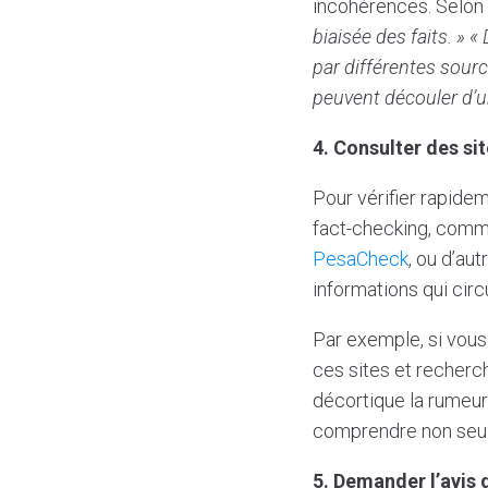
incohérences. Selon A
biaisée des faits. » «
par différentes sour
peuvent découler d’un
4. Consulter des si
Pour vérifier rapidem
fact-checking, com
PesaCheck
, ou d’au
informations qui circ
Par exemple, si vous
ces sites et recherch
décortique la rumeur 
comprendre non seulem
5. Demander l’avis 