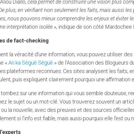
liou Diallo,
cela permet de construire une vision plus com
 De plus, en vérifiant non seulement les faits, mais aussi le
ces, nous pouvons mieux comprendre les enjeux et éviter l
e interprétation isolée »,
indique de son côté Mardochee B
tes de fact-checking
ent la véracité d’une information, vous pouvez utiliser des
me «
An ka Séguè Sèguè
» de l’Association des Blogueurs d
tres plateformes reconnues. Ces sites analysent les faits, e
ulent, puis expliquent clairement pourquoi une affirmation e
 tombez sur une information qui vous semble douteuse, ren
ez le sujet ou un mot-clé. Vous trouverez souvent un articl
ou la nouvelle, avec des preuves et des sources officielles
ent si l’info est fiable, mais aussi pourquoi elle l’est ou ne
d’experts