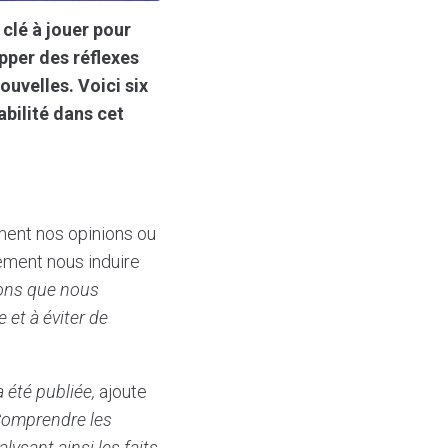
clé à jouer pour
opper des réflexes
ouvelles. Voici six
bilité dans cet
rment nos opinions ou
lement nous induire
ions que nous
 et à éviter de
a été publiée,
ajoute
omprendre les
lysant ainsi les faits