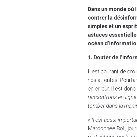
Dans un monde où l’
contrer la désinform
simples et un esprit
astuces essentielle
océan d’informatio
1. Douter de l’info
Il est courant de cro
nos attentes. Pourta
en erreur. Il est don
rencontrons en ligne 
tomber dans la manip
« Il est aussi importa
Mardochee Boli, journ
motivations qui la po