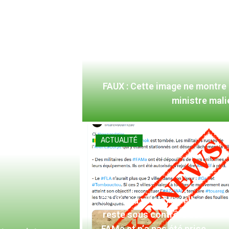
FAUX : Cette image ne montre
ministre mal
ACTUALITÉ
FAUX : La ville d’Aguelhoc
reste sous contrôle des
FAMa et n’a pas été prise