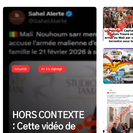
Actualité
An k’a sègèsègè
HORS CONTEXTE
: Cette vidéo de