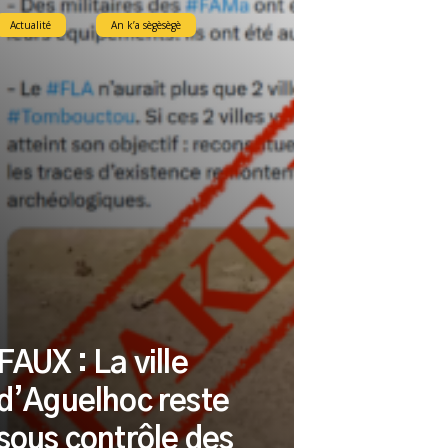
Actualité
An k’a sègèsègè
FAUX : La ville
d’Aguelhoc reste
sous contrôle des