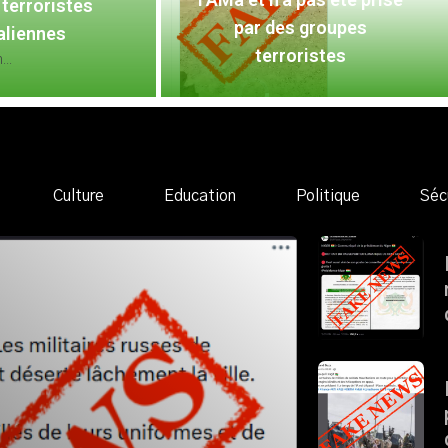
terroristes
par des groupes
aliennes
terroristes
..
Culture
Education
Politique
Séc