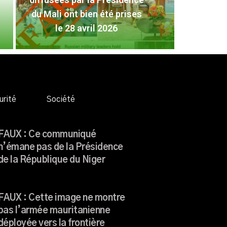
FAUX
du Mali ont bien été prises
Pré
le 28 avril 2026
L
urité
Société
FAUX : Ce communiqué
n’émane pas de la Présidence
de la République du Niger
FAUX : Cette image ne montre
pas l’armée mauritanienne
déployée vers la frontière