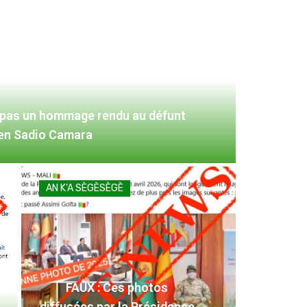
 pas un hommage rendu au défunt
ien Sadio Camara
AN K’A SÈGÈSÈGÈ
FAUX : Ces photos
diffusées par la Présidence