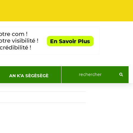
AN K’A SÈGÈSÈGÈ
ACTUALIT