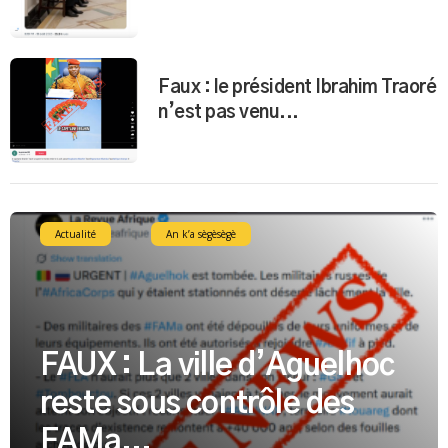
Faux : le président Ibrahim Traoré
n’est pas venu...
Actualité
An k’a sègèsègè
FAUX : La ville d’Aguelhoc
reste sous contrôle des
FAMa...