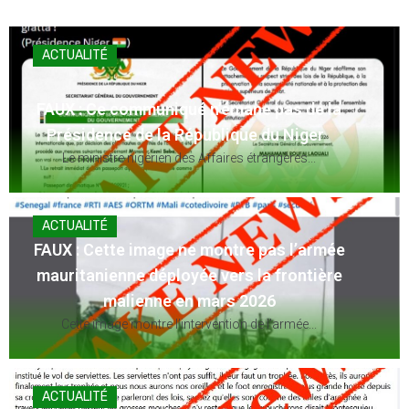
ACTUALITÉ
FAUX : Ce communiqué n’émane pas de la
Présidence de la République du Niger
Le ministre nigérien des Affaires étrangères...
ACTUALITÉ
FAUX : Cette image ne montre pas l’armée
mauritanienne déployée vers la frontière
malienne en mars 2026
Cette image montre l’intervention de l’armée...
ACTUALITÉ