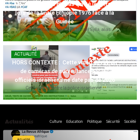
FAUX : Le Maroc n’a pas quitté le terrain
lors de la finale Éthiopie 1976 face à la
Guinée
L'ancien international guinéen, Ismaël Sylla, alias...
ACTUALITÉ
HORS CONTEXTE : Cette vidéo de retrait
de caméras de surveillance par les
officiels israéliens ne date pas de 2026
Cette vidéo montre la police israélienne...
Actualités
Culture
Education
Politique
Sécurité
Société
Actualité