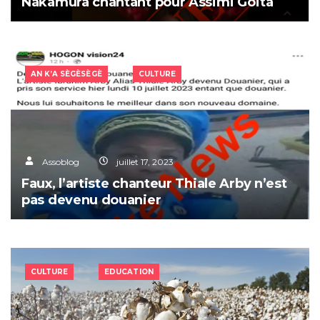
Nakamura chantant pour Assimi Goïta
AN K’A SÈGÈSÈGÈ
CULTURE
Assoblog
juillet 17, 2023
Faux, l’artiste chanteur Thiale Arby n’est
pas devenu douanier
CULTURE
EDUCATION