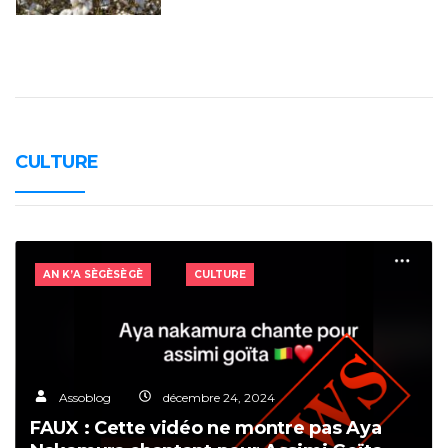
CULTURE
AN K’A SÈGÈSÈGÈ
CULTURE
Assoblog
décembre 24, 2024
FAUX : Cette vidéo ne montre pas Aya