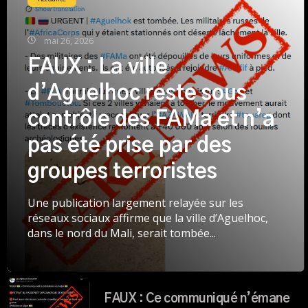
mai 26, 2026
FAUX : La ville
d’Aguelhoc reste sous
contrôle des FAMa et n’a
pas été prise par des
groupes terroristes
Une publication largement relayée sur les
réseaux sociaux affirme que la ville d’Aguelhoc,
dans le nord du Mali, serait tombée...
FAUX : Ce communiqué n’émane