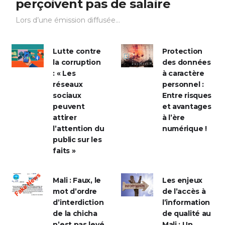
perçoivent pas de salaire
Lors d’une émission diffusée...
Lutte contre
Protection
la corruption
des données
: « Les
à caractère
réseaux
personnel :
sociaux
Entre risques
peuvent
et avantages
attirer
à l’ère
l’attention du
numérique !
public sur les
faits »
Mali : Faux, le
Les enjeux
mot d’ordre
de l’accès à
d’interdiction
l’information
de la chicha
de qualité au
n’est pas levé
Mali : Un