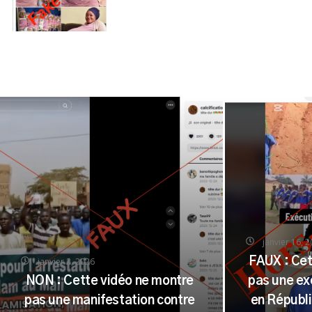
janvier 16, 
janvier 2, 2026
FAUX : Cet
NON : Cette vidéo ne montre
pas une ex
pas une manifestation contre
en Républ