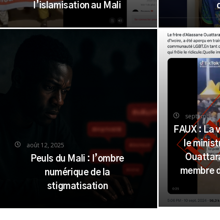
l’islamisation au Mali
septembre 1
FAUX : La 
le minis
août 12, 2025
Ouattar
Peuls du Mali : l’ombre
membre d
numérique de la
stigmatisation