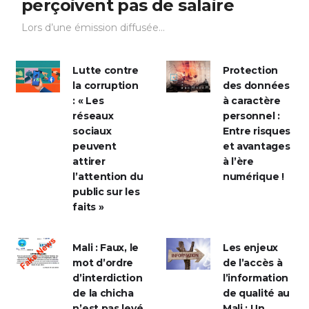
parlementaires burkinabè ne
perçoivent pas de salaire
Lors d’une émission diffusée...
Lutte contre
Protection
la corruption
des données
: « Les
à caractère
réseaux
personnel :
sociaux
Entre risques
peuvent
et avantages
attirer
à l’ère
l’attention du
numérique !
public sur les
faits »
Mali : Faux, le
Les enjeux
mot d’ordre
de l’accès à
d’interdiction
l’information