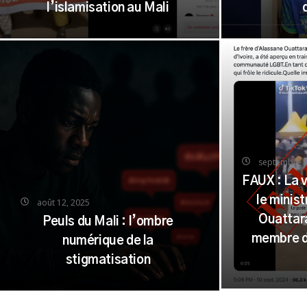
pas une manifestation contre
en Républ
l’islamisation au Mali
septembre 1
FAUX : La 
le minis
août 12, 2025
Ouattar
Peuls du Mali : l’ombre
membre d
numérique de la
stigmatisation