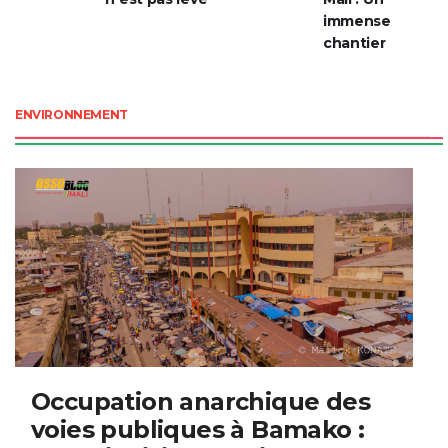
de la chicha
de qualité au
n’est pas levé
Mali : Un
immense
chantier
ENVIRONNEMENT
Occupation anarchique des