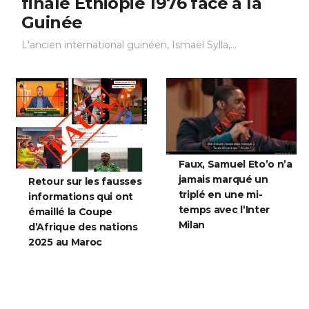
quitté le terrain lors de la
finale Éthiopie 1976 face à la
Guinée
L'ancien international guinéen, Ismaël Sylla,...
Faux, Samuel Eto’o n’a
jamais marqué un
Retour sur les fausses
triplé en une mi-
informations qui ont
temps avec l’Inter
émaillé la Coupe
Milan
d’Afrique des nations
2025 au Maroc