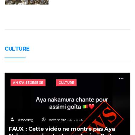
CULTURE
AN K’A SÈGÈSÈGÈ
CULTURE
Assoblog
décembre 24, 2024