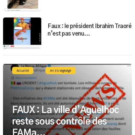
Faux : le président Ibrahim Traoré
n’est pas venu...
Actualité
An k’a sègèsègè
FAUX : La ville d’Aguelhoc
reste sous contrôle des