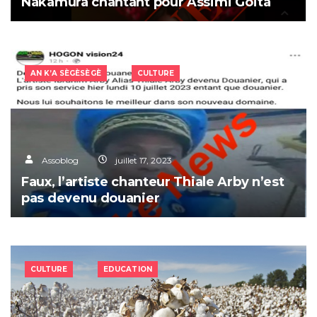
FAUX : Cette vidéo ne montre pas Aya
Nakamura chantant pour Assimi Goïta
AN K’A SÈGÈSÈGÈ
CULTURE
Assoblog
juillet 17, 2023
Faux, l’artiste chanteur Thiale Arby n’est
pas devenu douanier
CULTURE
EDUCATION