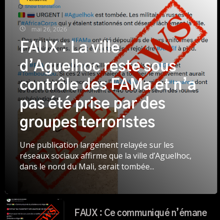
Actualité
mai 26, 2026
FAUX : La ville
d’Aguelhoc reste sous
contrôle des FAMa et n’a
pas été prise par des
groupes terroristes
Une publication largement relayée sur les
réseaux sociaux affirme que la ville d’Aguelhoc,
dans le nord du Mali, serait tombée...