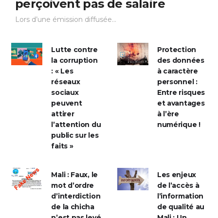
perçoivent pas de salaire
Lors d’une émission diffusée...
Lutte contre
Protection
la corruption
des données
: « Les
à caractère
réseaux
personnel :
sociaux
Entre risques
peuvent
et avantages
attirer
à l’ère
l’attention du
numérique !
public sur les
faits »
Mali : Faux, le
Les enjeux
mot d’ordre
de l’accès à
d’interdiction
l’information
de la chicha
de qualité au
n’est pas levé
Mali : Un