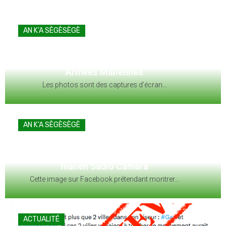
ACTUALITÉ
FAUX : Ce communiqué n’émane pas de la
Présidence de la République du Niger
Le ministre nigérien des Affaires étrangères...
ACTUALITÉ
FAUX : Cette image ne montre pas l’armée
mauritanienne déployée vers la frontière
malienne en mars 2026
Cette image montre l’intervention de l’armée...
ACTUALITÉ