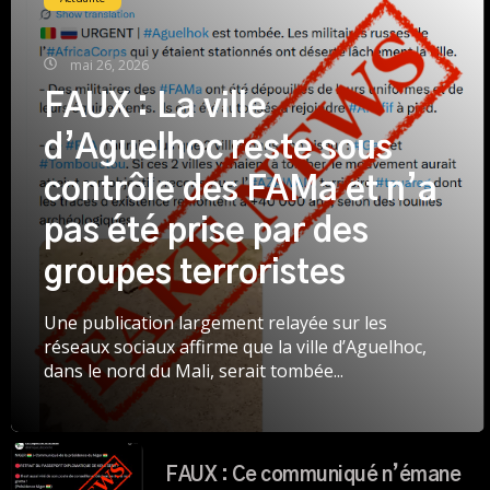
mai 26, 2026
FAUX : La ville
d’Aguelhoc reste sous
contrôle des FAMa et n’a
pas été prise par des
groupes terroristes
Une publication largement relayée sur les
réseaux sociaux affirme que la ville d’Aguelhoc,
dans le nord du Mali, serait tombée...
FAUX : Ce communiqué n’émane