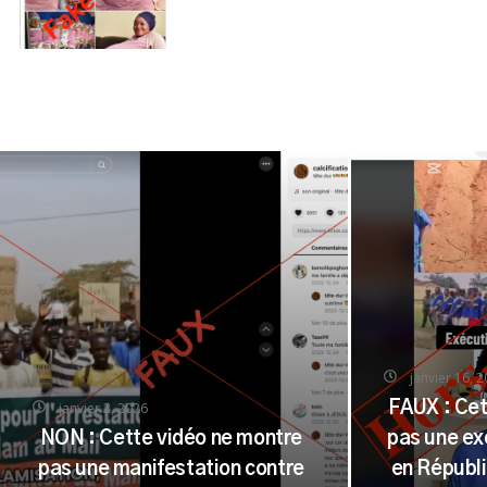
janvier 16, 
janvier 2, 2026
FAUX : Cet
NON : Cette vidéo ne montre
pas une ex
pas une manifestation contre
en Républ