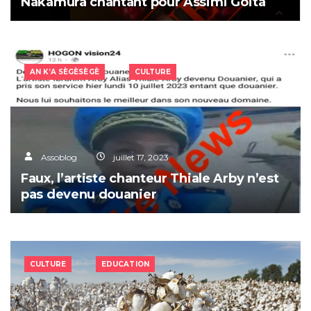
Nakamura chantant pour Assimi Goïta
AN K’A SÈGÈSÈGÈ
CULTURE
Assoblog
juillet 17, 2023
Faux, l’artiste chanteur Thiale Arby n’est
pas devenu douanier
CULTURE
EDUCATION