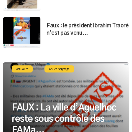
Faux : le président Ibrahim Traoré
n’est pas venu...
Actualité
An k’a sègèsègè
FAUX : La ville d’Aguelhoc
reste sous contrôle des
FAMa...