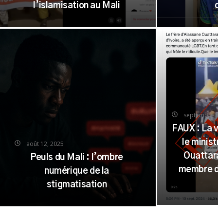
l’islamisation au Mali
septembre 1
FAUX : La 
le minis
août 12, 2025
Ouattar
Peuls du Mali : l’ombre
membre d
numérique de la
stigmatisation