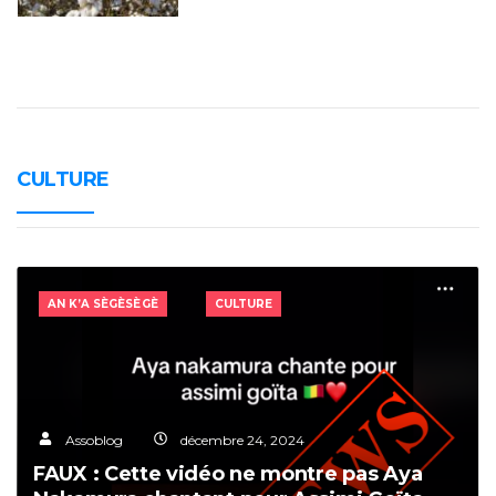
CULTURE
AN K’A SÈGÈSÈGÈ
CULTURE
Assoblog
décembre 24, 2024
FAUX : Cette vidéo ne montre pas Aya