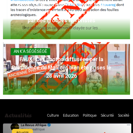
FAUX : Le Maroc n’a pas quitté le terrain
lors de la finale Éthiopie 1976 face à la
Guinée
L'ancien international guinéen, Ismaël Sylla, alias...
ACTUALITÉ
HORS CONTEXTE : Cette vidéo de retrait
de caméras de surveillance par les
officiels israéliens ne date pas de 2026
Cette vidéo montre la police israélienne...
Actualités
Culture
Education
Politique
Sécurité
Société
Actualité