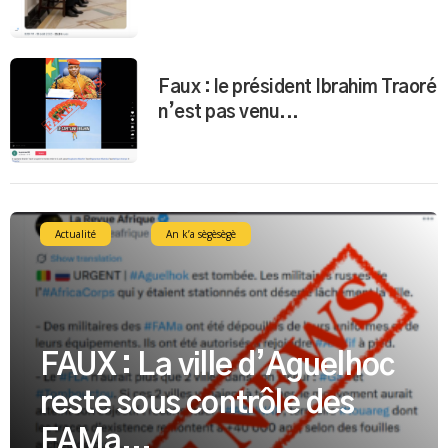
Faux : le président Ibrahim Traoré
n’est pas venu...
Actualité
An k’a sègèsègè
FAUX : La ville d’Aguelhoc
reste sous contrôle des
FAMa...