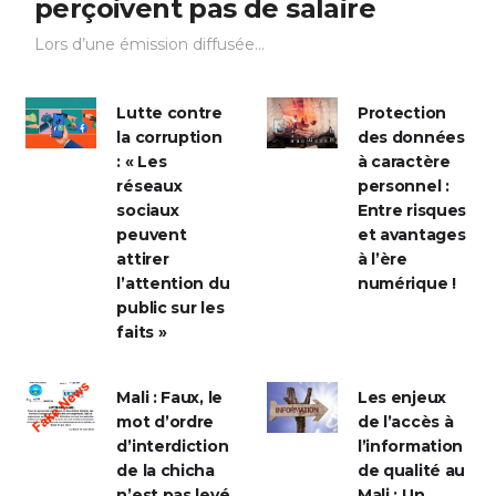
perçoivent pas de salaire
Lors d’une émission diffusée...
Lutte contre
Protection
la corruption
des données
: « Les
à caractère
réseaux
personnel :
sociaux
Entre risques
peuvent
et avantages
attirer
à l’ère
l’attention du
numérique !
public sur les
faits »
Mali : Faux, le
Les enjeux
mot d’ordre
de l’accès à
d’interdiction
l’information
de la chicha
de qualité au
n’est pas levé
Mali : Un