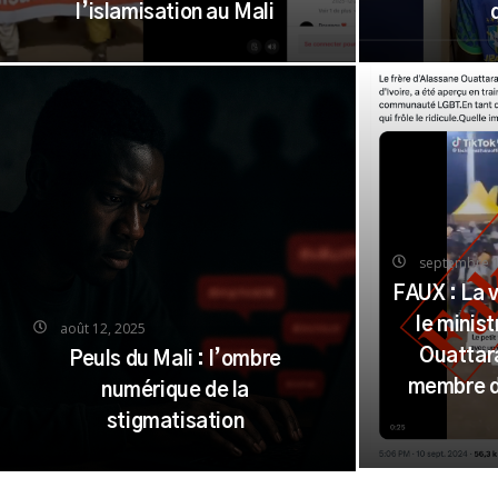
l’islamisation au Mali
septembre 1
FAUX : La 
le minis
août 12, 2025
Ouattar
Peuls du Mali : l’ombre
membre d
numérique de la
stigmatisation