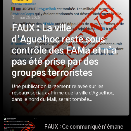
mai 26, 2026
FAUX : La ville
d’Aguelhoc reste sous
contrôle des FAMa et n’a
pas été prise par des
groupes terroristes
Une publication largement relayée sur les
réseaux sociaux affirme que la ville d’Aguelhoc,
dans le nord du Mali, serait tombée...
FAUX : Ce communiqué n’émane