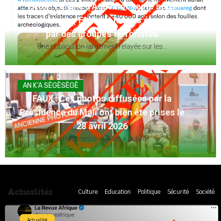
FAUX : Le Maroc n’a pas quitté le terrain
lors de la finale Éthiopie 1976 face à la
Guinée
L'ancien international guinéen, Ismaël Sylla, alias...
ACTUALITÉ
HORS CONTEXTE : Cette vidéo de retrait
de caméras de surveillance par les
officiels israéliens ne date pas de 2026
Cette vidéo montre la police israélienne...
Actualités
Culture
Education
Politique
Sécurité
Société
Actualité