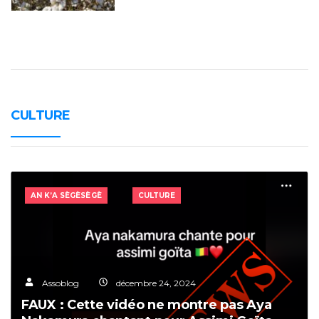
CULTURE
AN K’A SÈGÈSÈGÈ
CULTURE
Assoblog
décembre 24, 2024
FAUX : Cette vidéo ne montre pas Aya