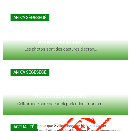
ACTUALITÉ
FAUX : Ce communiqué n’émane pas de la
Présidence de la République du Niger
Le ministre nigérien des Affaires étrangères...
ACTUALITÉ
FAUX : Cette image ne montre pas l’armée
mauritanienne déployée vers la frontière
malienne en mars 2026
Cette image montre l’intervention de l’armée...
ACTUALITÉ