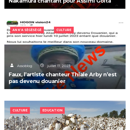
Nakamura chantant pour Assimi Goïta
AN K’A SÈGÈSÈGÈ
CULTURE
Assoblog
juillet 17, 2023
Faux, l’artiste chanteur Thiale Arby n’est
pas devenu douanier
CULTURE
EDUCATION