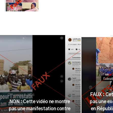
janvier 16, 
janvier 2, 2026
FAUX : Cet
NON : Cette vidéo ne montre
pas une ex
pas une manifestation contre
en Républ