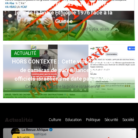
FAUX : Le Maroc n’a pas quitté le terrain
lors de la finale Éthiopie 1976 face à la
Guinée
L'ancien international guinéen, Ismaël Sylla, alias...
ACTUALITÉ
HORS CONTEXTE : Cette vidéo de retrait
de caméras de surveillance par les
officiels israéliens ne date pas de 2026
Cette vidéo montre la police israélienne...
Actualités
Culture
Education
Politique
Sécurité
Société
Actualité