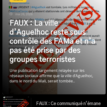
mai 26, 2026
FAUX : La ville
d’Aguelhoc reste sous
contrôle des FAMa et n’a
pas été prise par des
groupes terroristes
Une publication largement relayée sur les
réseaux sociaux affirme que la ville d’Aguelhoc,
dans le nord du Mali, serait tombée...
FAUX : Ce communiqué n’émane