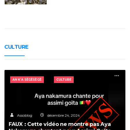
CULTURE
AN K’A SÈGÈSÈGÈ
CULTURE
Assoblog
décembre 24, 2024
FAUX : Cette vidéo ne montre pas Aya