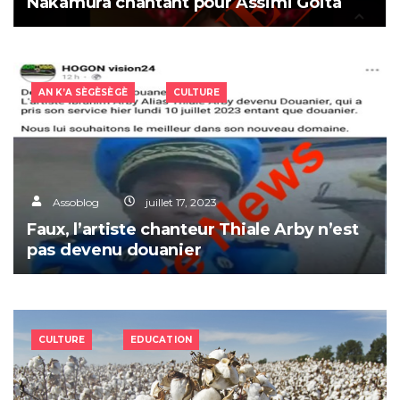
Nakamura chantant pour Assimi Goïta
AN K’A SÈGÈSÈGÈ
CULTURE
Assoblog
juillet 17, 2023
Faux, l’artiste chanteur Thiale Arby n’est
pas devenu douanier
CULTURE
EDUCATION