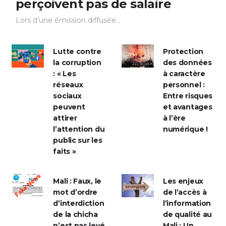
perçoivent pas de salaire
Lors d’une émission diffusée...
Lutte contre
Protection
la corruption
des données
: « Les
à caractère
réseaux
personnel :
sociaux
Entre risques
peuvent
et avantages
attirer
à l’ère
l’attention du
numérique !
public sur les
faits »
Mali : Faux, le
Les enjeux
mot d’ordre
de l’accès à
d’interdiction
l’information
de la chicha
de qualité au
n’est pas levé
Mali : Un