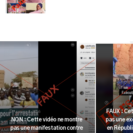
janvier 16, 
janvier 2, 2026
FAUX : Cet
NON : Cette vidéo ne montre
pas une ex
pas une manifestation contre
en Républ