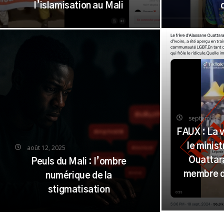
l’islamisation au Mali
septembre 1
FAUX : La 
le minis
août 12, 2025
Ouattar
Peuls du Mali : l’ombre
membre d
numérique de la
stigmatisation