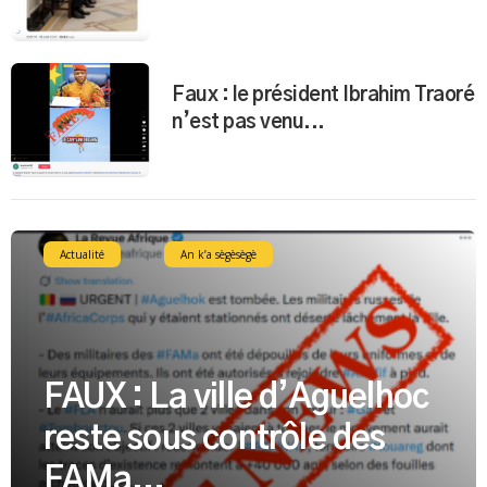
Faux : le président Ibrahim Traoré
n’est pas venu...
Actualité
An k’a sègèsègè
FAUX : La ville d’Aguelhoc
reste sous contrôle des
FAMa...