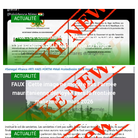
ACTUALITÉ
FAUX : Ce communiqué n’émane pas de la
Présidence de la République du Niger
Le ministre nigérien des Affaires étrangères...
ACTUALITÉ
FAUX : Cette image ne montre pas l’armée
mauritanienne déployée vers la frontière
malienne en mars 2026
Cette image montre l’intervention de l’armée...
ACTUALITÉ