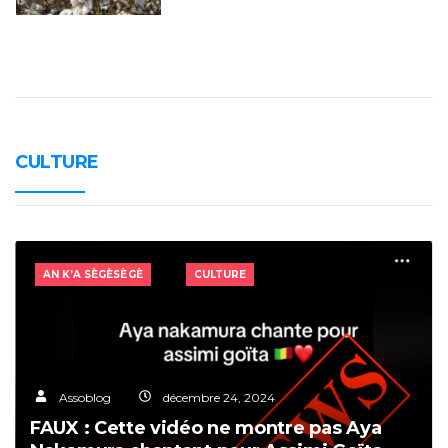
CULTURE
AN K’A SÈGÈSÈGÈ
CULTURE
Assoblog
décembre 24, 2024
FAUX : Cette vidéo ne montre pas Aya