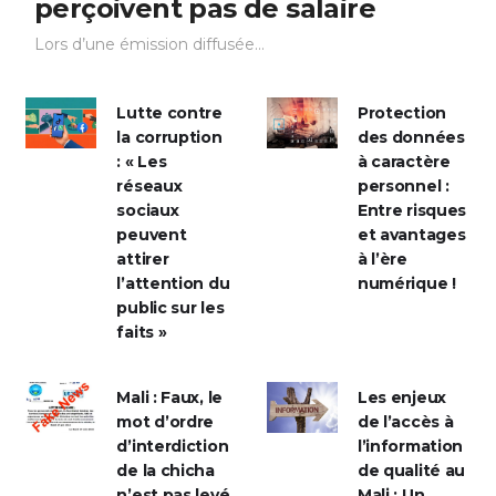
perçoivent pas de salaire
Lors d’une émission diffusée...
Lutte contre
Protection
la corruption
des données
: « Les
à caractère
réseaux
personnel :
sociaux
Entre risques
peuvent
et avantages
attirer
à l’ère
l’attention du
numérique !
public sur les
faits »
Mali : Faux, le
Les enjeux
mot d’ordre
de l’accès à
d’interdiction
l’information
de la chicha
de qualité au
n’est pas levé
Mali : Un