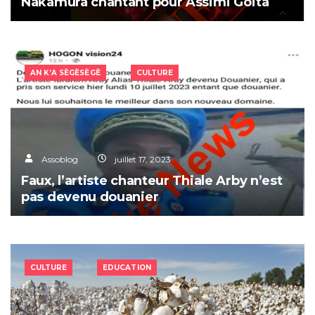
Nakamura chantant pour Assimi Goïta
AN K’A SÈGÈSÈGÈ
CULTURE
Assoblog
juillet 17, 2023
Faux, l’artiste chanteur Thiale Arby n’est
pas devenu douanier
CULTURE
EDUCATION