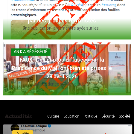
FAUX : Le Maroc n’a pas quitté le terrain
lors de la finale Éthiopie 1976 face à la
Guinée
L'ancien international guinéen, Ismaël Sylla, alias...
ACTUALITÉ
HORS CONTEXTE : Cette vidéo de retrait
de caméras de surveillance par les
officiels israéliens ne date pas de 2026
Cette vidéo montre la police israélienne...
Actualités
Culture
Education
Politique
Sécurité
Société
Actualité