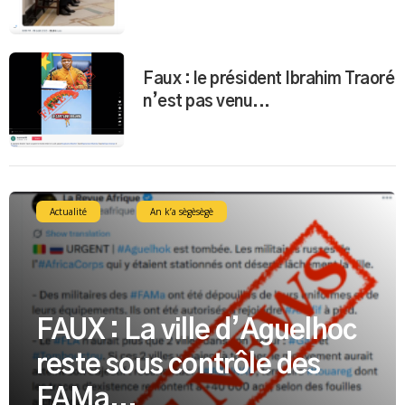
Faux : le président Ibrahim Traoré
n’est pas venu...
Actualité
An k’a sègèsègè
FAUX : La ville d’Aguelhoc
reste sous contrôle des
FAMa...