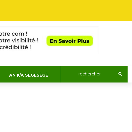
AN K’A SÈGÈSÈGÈ
ACTUALIT