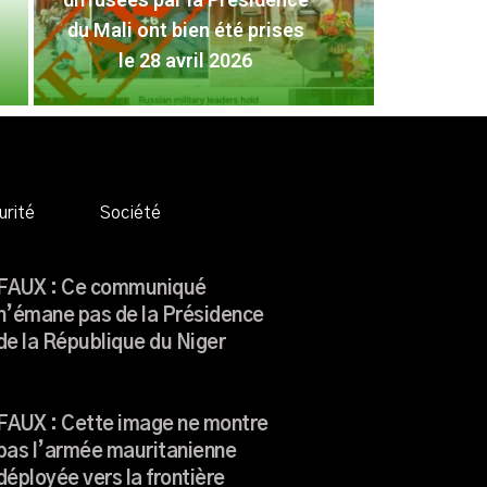
FAUX
du Mali ont bien été prises
Pré
le 28 avril 2026
L
urité
Société
FAUX : Ce communiqué
n’émane pas de la Présidence
de la République du Niger
FAUX : Cette image ne montre
pas l’armée mauritanienne
déployée vers la frontière