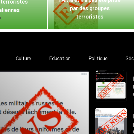
terroristes
par des groupes
aliennes
terroristes
..
Culture
Education
Politique
Séc