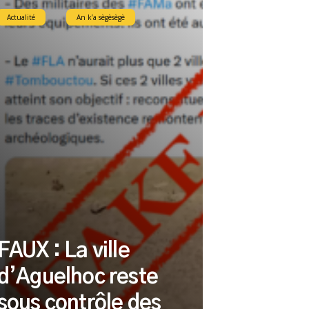
Actualité
An k’a sègèsègè
FAUX : La ville
d’Aguelhoc reste
sous contrôle des