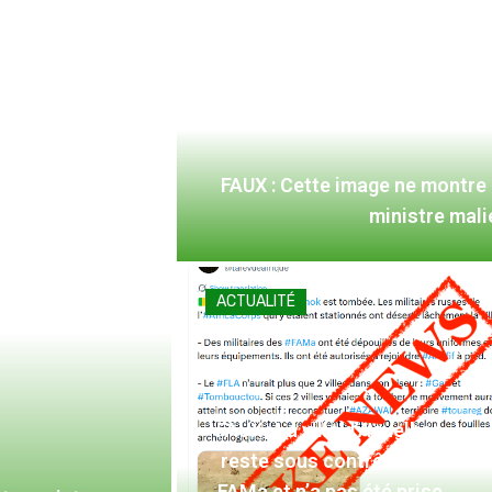
FAUX : Cette image ne montre
ministre mal
ACTUALITÉ
FAUX : La ville d’Aguelhoc
reste sous contrôle des
FAMa et n’a pas été prise