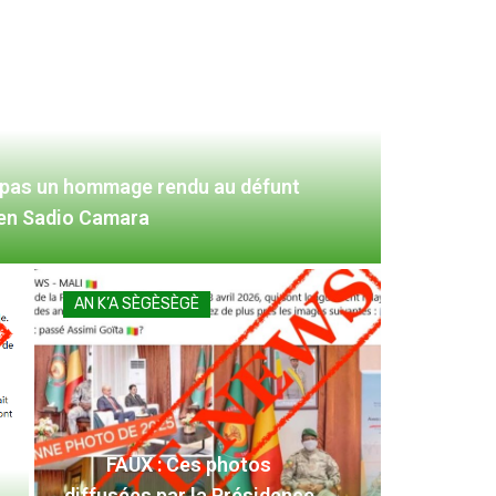
 pas un hommage rendu au défunt
ien Sadio Camara
AN K’A SÈGÈSÈGÈ
FAUX : Ces photos
diffusées par la Présidence