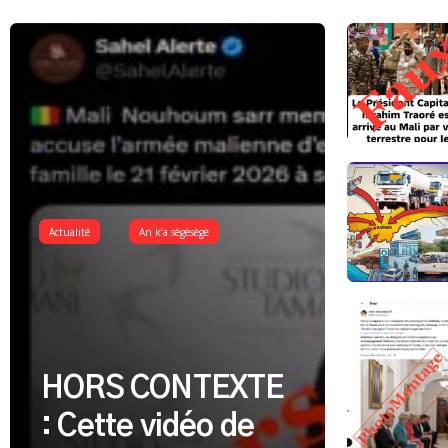
Actualité
An k’a sègèsègè
HORS CONTEXTE
: Cette vidéo de