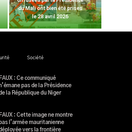
FAUX
du Mali ont bien été prises
Pré
le 28 avril 2026
L
urité
Société
FAUX : Ce communiqué
n’émane pas de la Présidence
de la République du Niger
FAUX : Cette image ne montre
pas l’armée mauritanienne
déployée vers la frontière