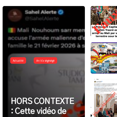
Actualité
An k’a sègèsègè
HORS CONTEXTE
: Cette vidéo de