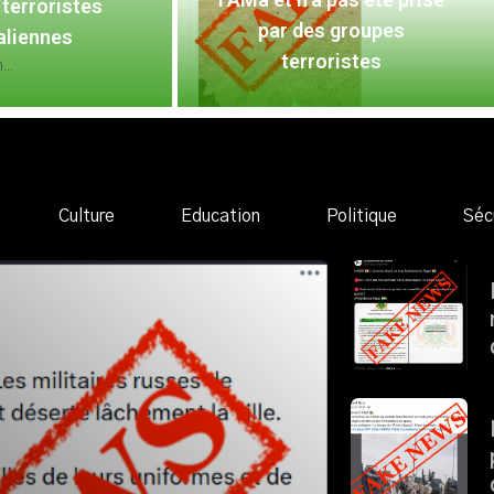
terroristes
par des groupes
aliennes
terroristes
..
Culture
Education
Politique
Séc