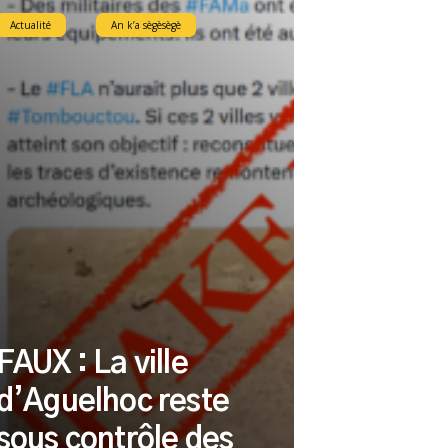
Actualité
An k’a sègèsègè
FAUX : La ville
d’Aguelhoc reste
sous contrôle des