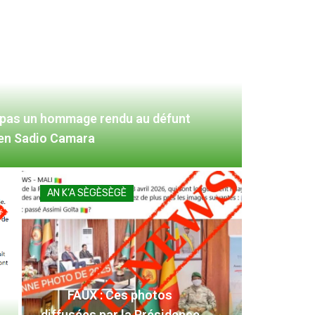
 pas un hommage rendu au défunt
ien Sadio Camara
AN K’A SÈGÈSÈGÈ
FAUX : Ces photos
diffusées par la Présidence