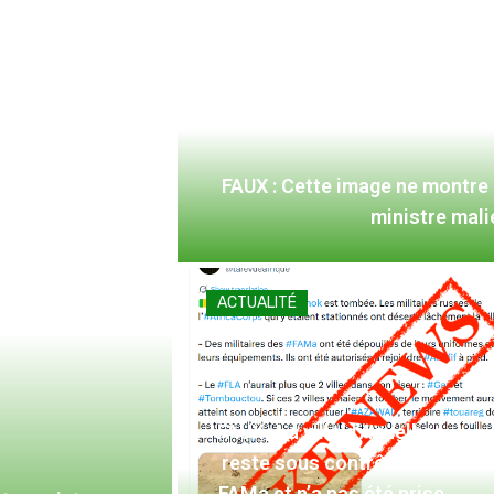
FAUX : Cette image ne montre
ministre mal
ACTUALITÉ
FAUX : La ville d’Aguelhoc
reste sous contrôle des
FAMa et n’a pas été prise