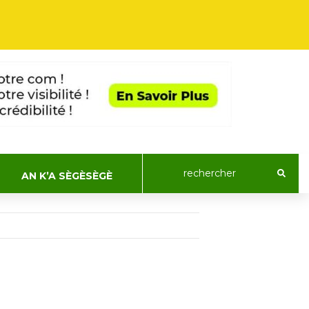
AN K’A SÈGÈSÈGÈ
ACTUALIT