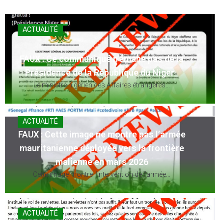
ACTUALITÉ
FAUX : Ce communiqué n’émane pas de la
Présidence de la République du Niger
Le ministre nigérien des Affaires étrangères...
ACTUALITÉ
FAUX : Cette image ne montre pas l’armée
mauritanienne déployée vers la frontière
malienne en mars 2026
Cette image montre l’intervention de l’armée...
ACTUALITÉ