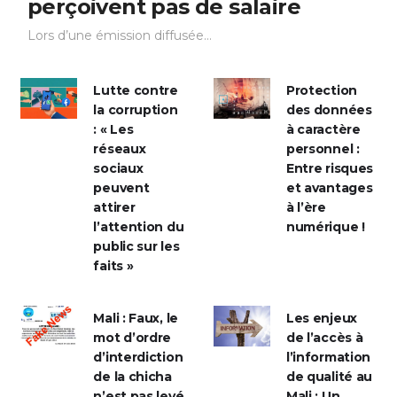
perçoivent pas de salaire
Lors d’une émission diffusée...
Lutte contre
Protection
la corruption
des données
: « Les
à caractère
réseaux
personnel :
sociaux
Entre risques
peuvent
et avantages
attirer
à l’ère
l’attention du
numérique !
public sur les
faits »
Mali : Faux, le
Les enjeux
mot d’ordre
de l’accès à
d’interdiction
l’information
de la chicha
de qualité au
n’est pas levé
Mali : Un