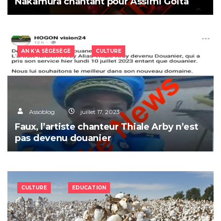
Nakamura chantant pour Assimi Goïta
AN K’A SÈGÈSÈGÈ
CULTURE
Assoblog
juillet 17, 2023
Faux, l’artiste chanteur Thiale Arby n’est
pas devenu douanier
CULTURE
EDUCATION