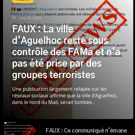
mai 26, 2026
FAUX : La ville
d’Aguelhoc reste sous
contrôle des FAMa et n’a
pas été prise par des
groupes terroristes
Une publication largement relayée sur les
réseaux sociaux affirme que la ville d’Aguelhoc,
dans le nord du Mali, serait tombée...
FAUX : Ce communiqué n’émane