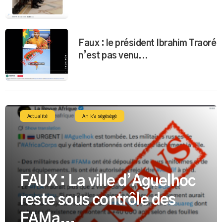
Faux : le président Ibrahim Traoré
n’est pas venu...
Actualité
An k’a sègèsègè
FAUX : La ville d’Aguelhoc
reste sous contrôle des
FAMa...