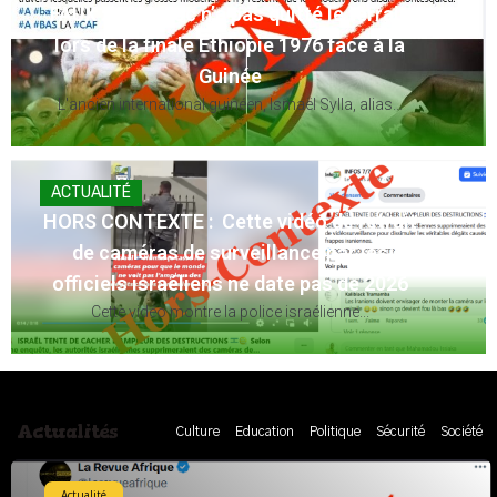
FAUX : Le Maroc n’a pas quitté le terrain
lors de la finale Éthiopie 1976 face à la
Guinée
L'ancien international guinéen, Ismaël Sylla, alias...
ACTUALITÉ
HORS CONTEXTE : Cette vidéo de retrait
de caméras de surveillance par les
officiels israéliens ne date pas de 2026
Cette vidéo montre la police israélienne...
Actualités
Culture
Education
Politique
Sécurité
Société
Actualité