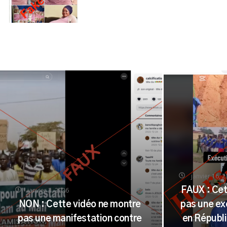
janvier 16, 
janvier 2, 2026
FAUX : Cet
NON : Cette vidéo ne montre
pas une ex
pas une manifestation contre
en Républ