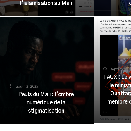
l’islamisation au Mali
septembre 1
FAUX : La 
le minis
août 12, 2025
Ouattar
Peuls du Mali : l’ombre
membre d
numérique de la
stigmatisation