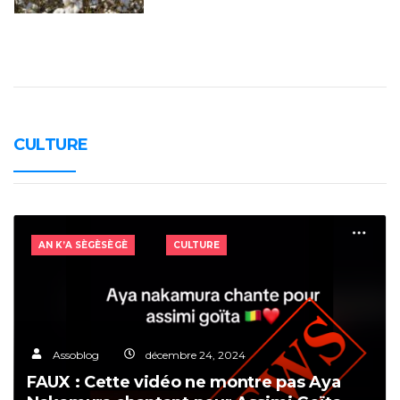
CULTURE
AN K’A SÈGÈSÈGÈ
CULTURE
Assoblog
décembre 24, 2024
FAUX : Cette vidéo ne montre pas Aya