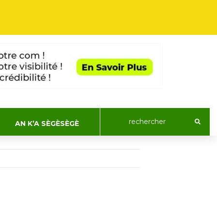
AN K’A SÈGÈSÈGÈ
ACTUALIT