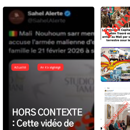
Actualité
An k’a sègèsègè
HORS CONTEXTE
: Cette vidéo de