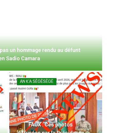
 pas un hommage rendu au défunt
ien Sadio Camara
AN K’A SÈGÈSÈGÈ
FAUX : Ces photos
diffusées par la Présidence