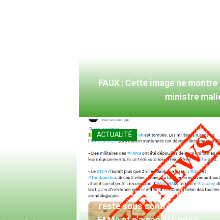
FAUX : Cette image ne montre
ministre mal
ACTUALITÉ
FAUX : La ville d’Aguelhoc
reste sous contrôle des
FAMa et n’a pas été prise