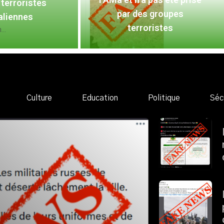
terroristes
par des groupes
aliennes
terroristes
..
Culture
Education
Politique
Séc