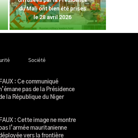
FAUX
du Mali ont bien été prises
Pré
le 28 avril 2026
L
urité
Société
FAUX : Ce communiqué
n’émane pas de la Présidence
de la République du Niger
FAUX : Cette image ne montre
pas l’armée mauritanienne
déployée vers la frontière