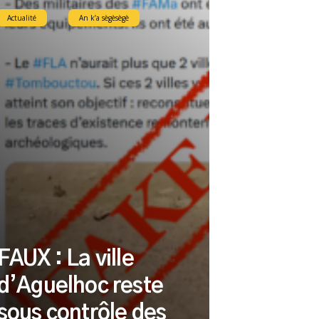
Actualité
An k’a sègèsègè
FAUX : La ville
d’Aguelhoc reste
sous contrôle des