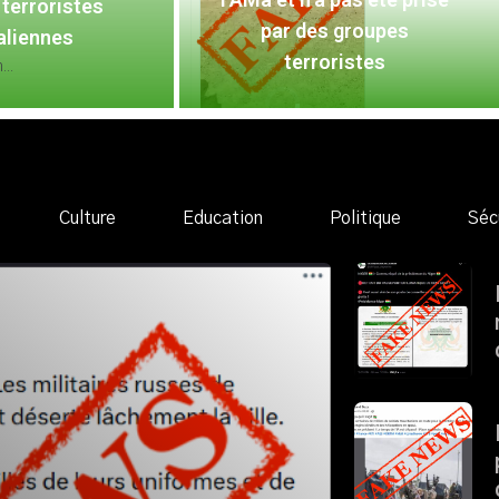
terroristes
par des groupes
aliennes
terroristes
..
Culture
Education
Politique
Séc