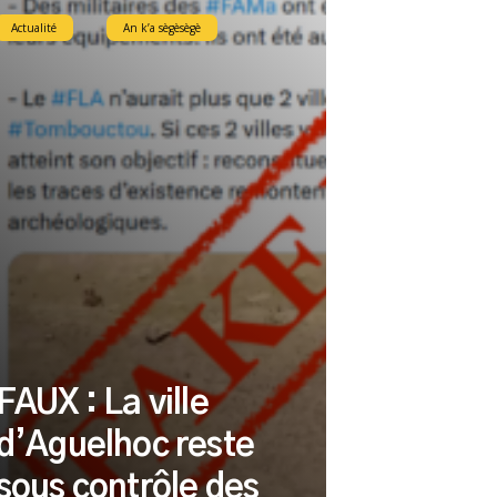
Actualité
An k’a sègèsègè
FAUX : La ville
d’Aguelhoc reste
sous contrôle des