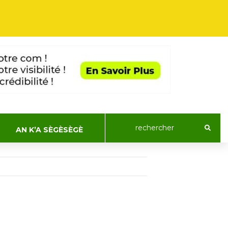
AN K’A SÈGÈSÈGÈ
ACTUALIT