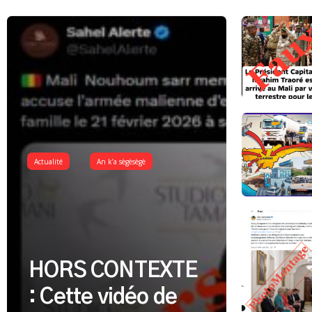
Actualité
An k’a sègèsègè
HORS CONTEXTE
: Cette vidéo de