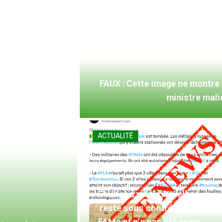
FAUX : Cette image ne montre
ministre mal
ACTUALITÉ
FAUX : La ville d’Aguelhoc
reste sous contrôle des
FAMa et n’a pas été prise