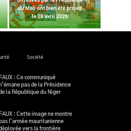
FAUX
du Mali ont bien été prises
Pré
le 28 avril 2026
L
urité
Société
FAUX : Ce communiqué
n’émane pas de la Présidence
de la République du Niger
FAUX : Cette image ne montre
pas l’armée mauritanienne
déployée vers la frontière