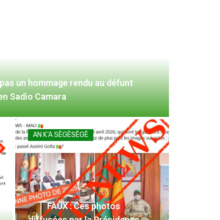
 pas un hommage rendu au défunt
ien Sadio Camara
AN K’A SÈGÈSÈGÈ
FAUX : Ces photos
diffusées par la Présidence