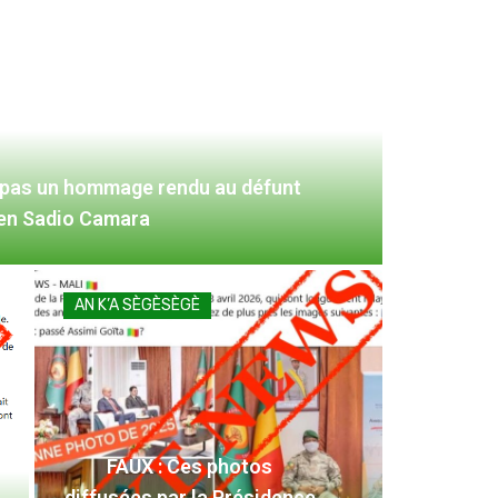
 pas un hommage rendu au défunt
ien Sadio Camara
AN K’A SÈGÈSÈGÈ
FAUX : Ces photos
diffusées par la Présidence