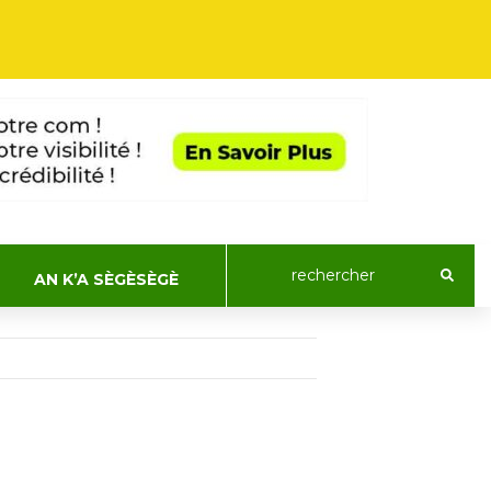
AN K’A SÈGÈSÈGÈ
ACTUALIT