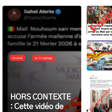
Actualité
An k’a sègèsègè
HORS CONTEXTE
: Cette vidéo de