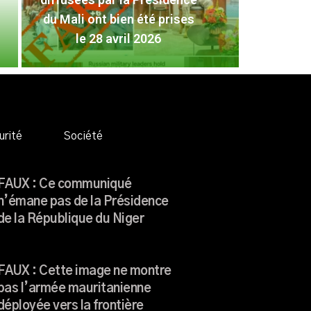
FAUX
du Mali ont bien été prises
Pré
le 28 avril 2026
L
urité
Société
FAUX : Ce communiqué
n’émane pas de la Présidence
de la République du Niger
FAUX : Cette image ne montre
pas l’armée mauritanienne
déployée vers la frontière