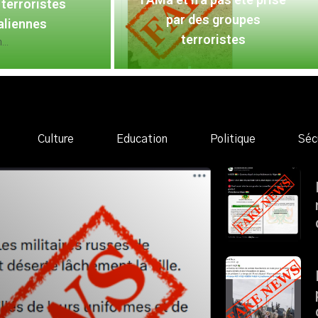
terroristes
par des groupes
aliennes
terroristes
..
Culture
Education
Politique
Séc