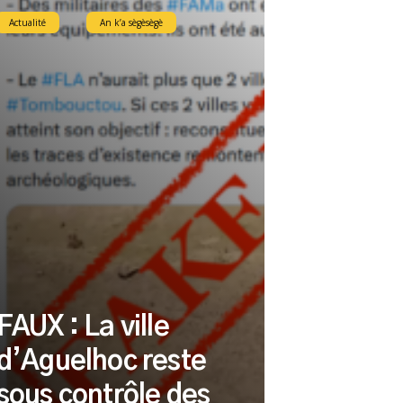
Actualité
An k’a sègèsègè
FAUX : La ville
d’Aguelhoc reste
sous contrôle des