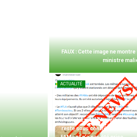
FAUX : Cette image ne montre
ministre mal
ACTUALITÉ
FAUX : La ville d’Aguelhoc
reste sous contrôle des
FAMa et n’a pas été prise