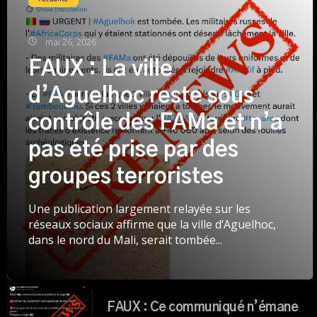
mai 26, 2026
FAUX : La ville
d’Aguelhoc reste sous
contrôle des FAMa et n’a
pas été prise par des
groupes terroristes
Une publication largement relayée sur les
réseaux sociaux affirme que la ville d’Aguelhoc,
dans le nord du Mali, serait tombée...
FAUX : Ce communiqué n’émane