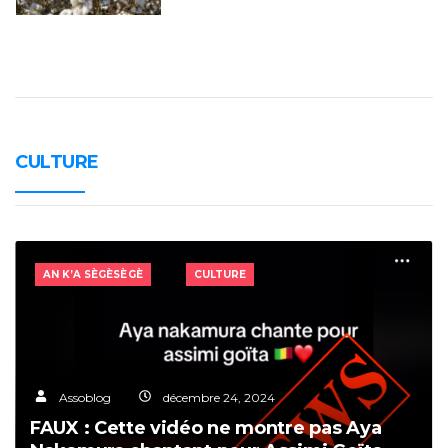
CULTURE
AN K’A SÈGÈSÈGÈ
CULTURE
Assoblog
décembre 24, 2024
FAUX : Cette vidéo ne montre pas Aya