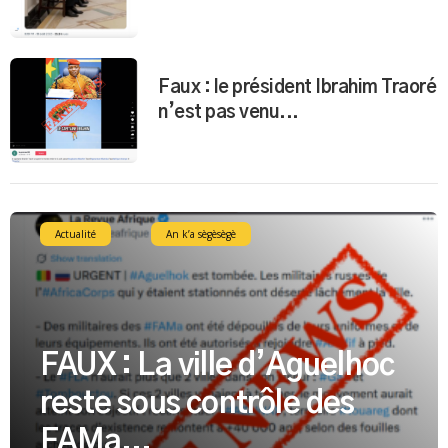
Faux : le président Ibrahim Traoré
n’est pas venu...
Actualité
An k’a sègèsègè
FAUX : La ville d’Aguelhoc
reste sous contrôle des
FAMa...