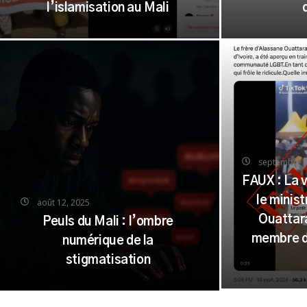
l’islamisation au Mali
septembre 1
FAUX : La 
le minis
août 12, 2025
Ouattar
Peuls du Mali : l’ombre
membre d
numérique de la
stigmatisation