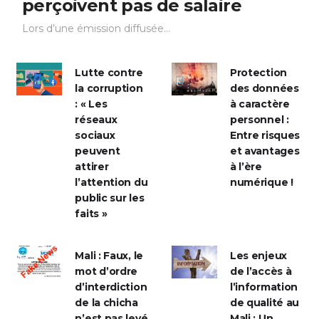
perçoivent pas de salaire
Lors d’une émission diffusée...
Lutte contre
Protection
la corruption
des données
: « Les
à caractère
réseaux
personnel :
sociaux
Entre risques
peuvent
et avantages
attirer
à l’ère
l’attention du
numérique !
public sur les
faits »
Mali : Faux, le
Les enjeux
mot d’ordre
de l’accès à
d’interdiction
l’information
de la chicha
de qualité au
n’est pas levé
Mali : Un