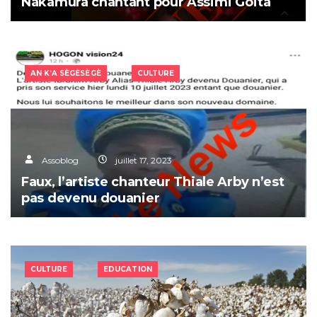
Nakamura chantant pour Assimi Goïta
AN K’A SÈGÈSÈGÈ
CULTURE
Assoblog
juillet 17, 2023
Faux, l’artiste chanteur Thiale Arby n’est
pas devenu douanier
CULTURE
EDUCATION