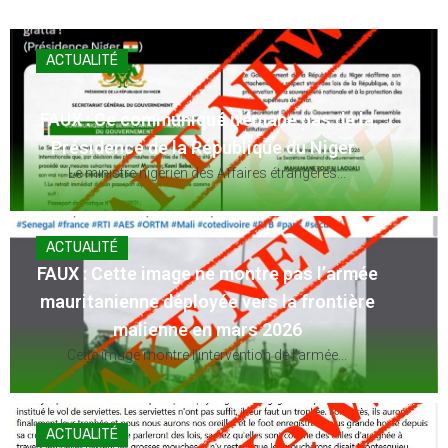
ACTUALITÉ
FAUX : Ce communiqué n’émane pas de la
Présidence de la République du Niger
Le ministre nigérien des Affaires étrangères...
ACTUALITÉ
FAUX : Cette image ne montre pas l’armée
mauritanienne déployée vers la frontière
malienne en mars 2026
Cette image montre l’intervention de l’armée...
ACTUALITÉ