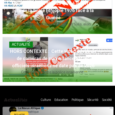
FAUX : Le Maroc n’a pas quitté le terrain
lors de la finale Éthiopie 1976 face à la
Guinée
L'ancien international guinéen, Ismaël Sylla, alias...
ACTUALITÉ
HORS CONTEXTE : Cette vidéo de retrait
de caméras de surveillance par les
officiels israéliens ne date pas de 2026
Cette vidéo montre la police israélienne...
Actualités
Culture
Education
Politique
Sécurité
Société
Actualité