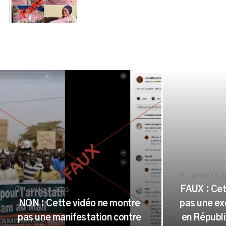
janvier 16, 
janvier 2, 2026
FAUX : Cet
NON : Cette vidéo ne montre
pas une ex
pas une manifestation contre
en Républ